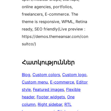
online agencies, portfolios,
freelancers, E-commerce. The
theme is responsive, WPML, Retina
ready, SEO friendly(Live preview :
https://demos.themeansar.com/con
sultco/)
Հատկություններ
Blog
, 
Custom colors
, 
Custom logo
, 
Custom menu
, 
E-commerce
, 
Editor
style
, 
Featured images
, 
Flexible
header
, 
Footer widgets
, 
One
column
, 
Right sidebar
, 
RTL