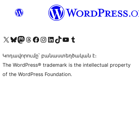
Visit our X (formerly Twitter) account
Visit our Bluesky account
Visit our Mastodon account
Visit our Threads account
Visit our Facebook page
Visit our Instagram account
Visit our LinkedIn account
Visit our TikTok account
Visit our YouTube channel
Visit our Tumblr account
Կոդավորումը՝ բանաստեղծական է։
The WordPress® trademark is the intellectual property
of the WordPress Foundation.