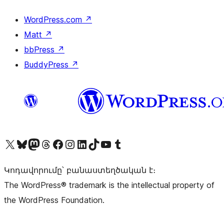
WordPress.com
↗
Matt
↗
bbPress
↗
BuddyPress
↗
Visit our X (formerly Twitter) account
Visit our Bluesky account
Visit our Mastodon account
Visit our Threads account
Visit our Facebook page
Visit our Instagram account
Visit our LinkedIn account
Visit our TikTok account
Visit our YouTube channel
Visit our Tumblr account
Կոդավորումը՝ բանաստեղծական է։
The WordPress® trademark is the intellectual property of
the WordPress Foundation.