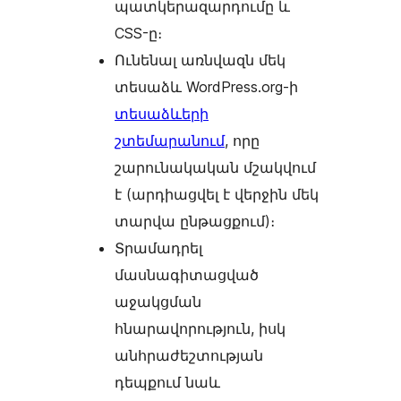
պատկերազարդումը և
CSS-ը։
Ունենալ առնվազն մեկ
տեսաձև WordPress.org-ի
տեսաձևերի
շտեմարանում
, որը
շարունակական մշակվում
է (արդիացվել է վերջին մեկ
տարվա ընթացքում)։
Տրամադրել
մասնագիտացված
աջակցման
հնարավորություն, իսկ
անհրաժեշտության
դեպքում նաև