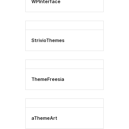
WPInterface
StrivioThemes
ThemeFreesia
aThemeArt