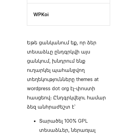
WPKoi
Եթե ցանկանում եք, որ ձեր
տեսաձևը ընդգրկվի այս
ցանկում, խնդրում ենք
ուղարկել պահանջվող
տեղեկությունները themes at
wordpress dot org էլ-փոստի
հասցեով։ Ընդգրկվելու համար
ձեզ անհրաժեշտ է՝
Տարածել 100% GPL
տեսաձևեր, ներառյալ