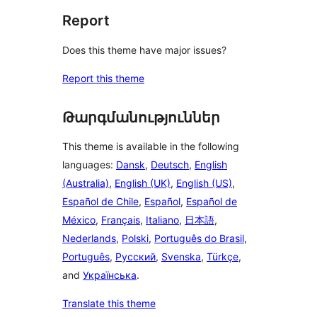
Report
Does this theme have major issues?
Report this theme
Թարգմանություններ
This theme is available in the following
languages:
Dansk
,
Deutsch
,
English
(Australia)
,
English (UK)
,
English (US)
,
Español de Chile
,
Español
,
Español de
México
,
Français
,
Italiano
,
日本語
,
Nederlands
,
Polski
,
Português do Brasil
,
Português
,
Русский
,
Svenska
,
Türkçe
,
and
Українська
.
Translate this theme