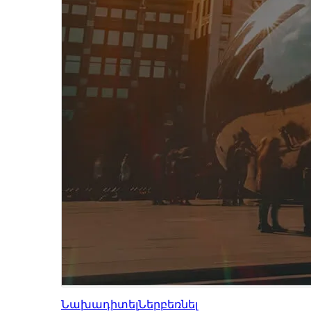
Նախադիտել
Ներբեռնել