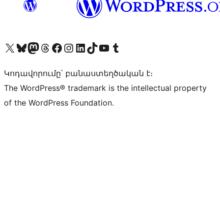
Visit our X (formerly Twitter) account
Visit our Bluesky account
Visit our Mastodon account
Visit our Threads account
Visit our Facebook page
Visit our Instagram account
Visit our LinkedIn account
Visit our TikTok account
Visit our YouTube channel
Visit our Tumblr account
Կոդավորումը՝ բանաստեղծական է։
The WordPress® trademark is the intellectual property
of the WordPress Foundation.