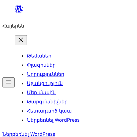
Անցնել
բովանդակությանը
Հայերեն
Թեմաներ
Փլագիններ
Նորություններ
Աջակցություն
Մեր մասին
Թարգմանիչներ
Հետադարձ կապ
Ներբեռնել WordPress
Ներբեռնել WordPress