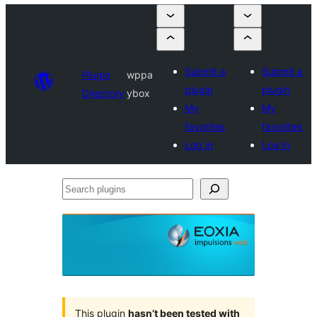
Submit a
Submit a
Plugin
wppa
plugin
plugin
Directory
ybox
My
My
favorites
favorites
Log in
Log in
Search
plugins
This plugin
hasn’t been tested with