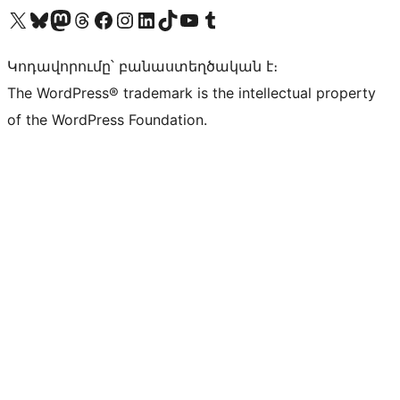
Visit our X (formerly Twitter) account
Visit our Bluesky account
Visit our Mastodon account
Visit our Threads account
Visit our Facebook page
Visit our Instagram account
Visit our LinkedIn account
Visit our TikTok account
Visit our YouTube channel
Visit our Tumblr account
Կոդավորումը՝ բանաստեղծական է։
The WordPress® trademark is the intellectual property
of the WordPress Foundation.