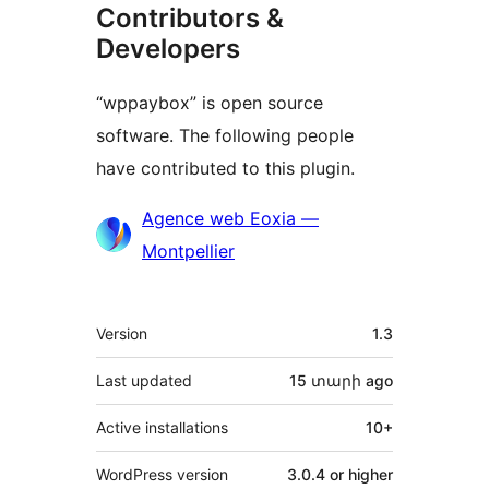
Contributors &
Developers
“wppaybox” is open source
software. The following people
have contributed to this plugin.
Contributors
Agence web Eoxia —
Montpellier
Meta
Version
1.3
Last updated
15 տարի
ago
Active installations
10+
WordPress version
3.0.4 or higher