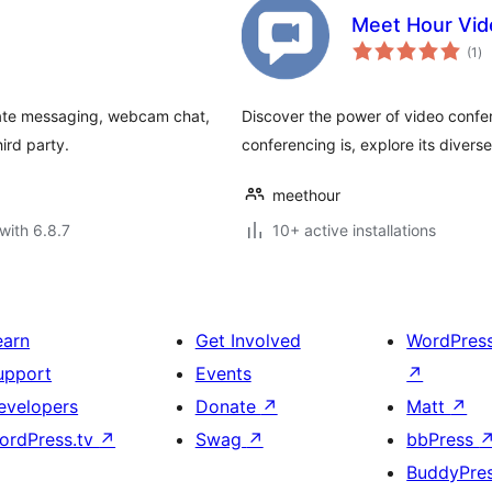
Meet Hour Vid
to
(1
)
ra
ivate messaging, webcam chat,
Discover the power of video confe
ird party.
conferencing is, explore its diverse
meethour
with 6.8.7
10+ active installations
earn
Get Involved
WordPres
upport
Events
↗
evelopers
Donate
↗
Matt
↗
ordPress.tv
↗
Swag
↗
bbPress
BuddyPre