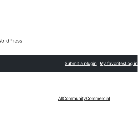
ordPress
Submit a plugin
My favorites
Log in
All
Community
Commercial