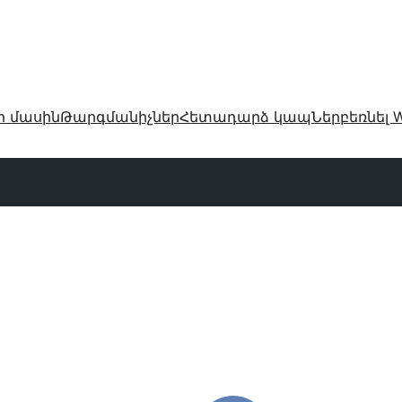
ր մասին
Թարգմանիչներ
Հետադարձ կապ
Ներբեռնել W