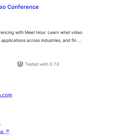
eo Conference
tal
tings
rencing with Meet Hour. Learn what video
 applications across industries, and fin …
Tested with 6.7.6
s.com
↗
ss
↗