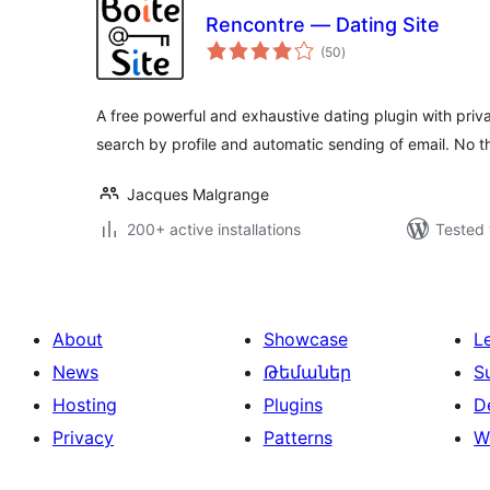
Rencontre — Dating Site
total
(50
)
ratings
A free powerful and exhaustive dating plugin with pr
search by profile and automatic sending of email. No th
Jacques Malgrange
200+ active installations
Tested 
About
Showcase
L
News
Թեմաներ
S
Hosting
Plugins
D
Privacy
Patterns
W