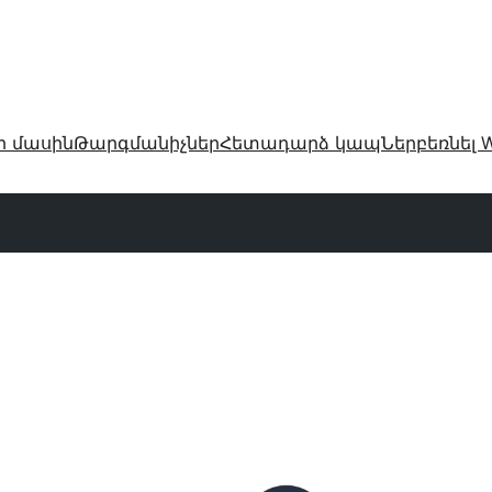
ր մասին
Թարգմանիչներ
Հետադարձ կապ
Ներբեռնել W