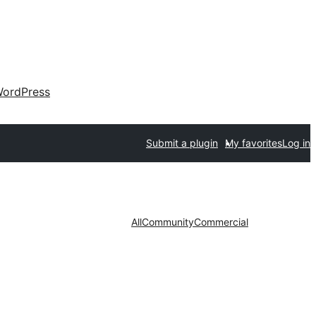
ordPress
Submit a plugin
My favorites
Log in
All
Community
Commercial