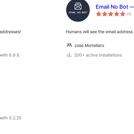
Email No Bot —
to
(1
)
ra
 addresses!
Humans will see the email address 
Jose Mortellaro
with 6.9.6
200+ active installations
with 5.2.25