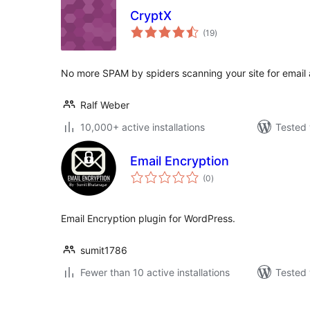
CryptX
total
(19
)
ratings
No more SPAM by spiders scanning your site for email
Ralf Weber
10,000+ active installations
Tested 
Email Encryption
total
(0
)
ratings
Email Encryption plugin for WordPress.
sumit1786
Fewer than 10 active installations
Tested 