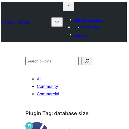
Submit a plugin
Plugin Directory
My favorites
Log in
Որոնել
All
Community
Commercial
Plugin Tag:
database size