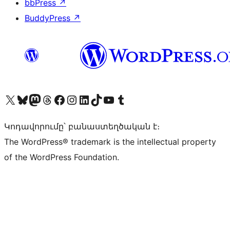
bbPress
↗
BuddyPress
↗
Visit our X (formerly Twitter) account
Visit our Bluesky account
Visit our Mastodon account
Visit our Threads account
Visit our Facebook page
Visit our Instagram account
Visit our LinkedIn account
Visit our TikTok account
Visit our YouTube channel
Visit our Tumblr account
Կոդավորումը՝ բանաստեղծական է։
The WordPress® trademark is the intellectual property
of the WordPress Foundation.