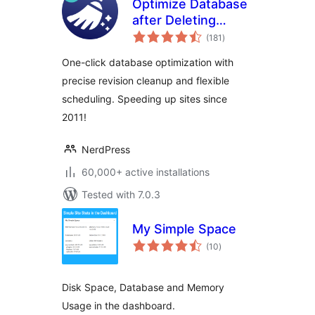
Optimize Database
after Deleting
total
Revisions
(181
)
ratings
One-click database optimization with
precise revision cleanup and flexible
scheduling. Speeding up sites since
2011!
NerdPress
60,000+ active installations
Tested with 7.0.3
My Simple Space
total
(10
)
ratings
Disk Space, Database and Memory
Usage in the dashboard.