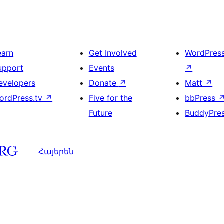
earn
Get Involved
WordPres
upport
Events
↗
evelopers
Donate
↗
Matt
↗
ordPress.tv
↗
Five for the
bbPress
Future
BuddyPre
Հայերեն