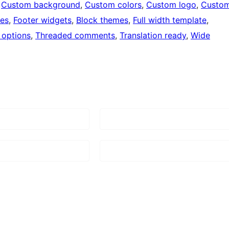
 
Custom background
, 
Custom colors
, 
Custom logo
, 
Custo
ges
, 
Footer widgets
, 
Block themes
, 
Full width template
, 
options
, 
Threaded comments
, 
Translation ready
, 
Wide