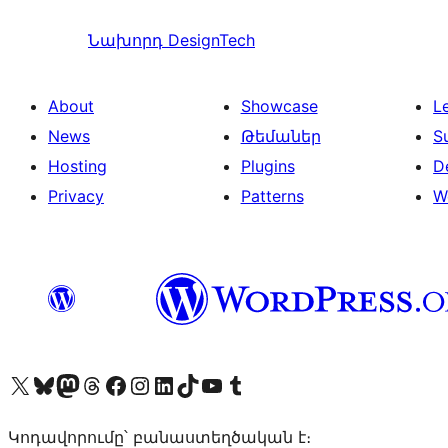
Նախորդ
DesignTech
About
Showcase
L
News
Թեմաներ
S
Hosting
Plugins
D
Privacy
Patterns
W
Visit our X (formerly Twitter) account
Visit our Bluesky account
Visit our Mastodon account
Visit our Threads account
Visit our Facebook page
Visit our Instagram account
Visit our LinkedIn account
Visit our TikTok account
Visit our YouTube channel
Visit our Tumblr account
Կոդավորումը՝ բանաստեղծական է։