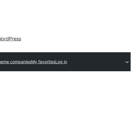
ordPress
heme companies
My favorites
Log in