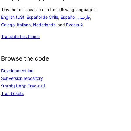
This theme is available in the following languages:
English (US)
,
Español de Chile
,
Español
,
فارسی
,
Galego
,
Italiano
,
Nederlands
, and
Русский
.
Translate this theme
Browse the code
Development log
Subversion repository
Դիտել կոդը Trac-ում
Trac tickets