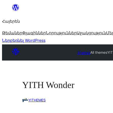
Անցնել
բովանդակությանը
Հայերեն
Թեմաներ
Փլագիններ
Նորություններ
Աջակցություն
Մե
Ներբեռնել WordPress
Themes
All themes
YI
YITH Wonder
YITHEMES