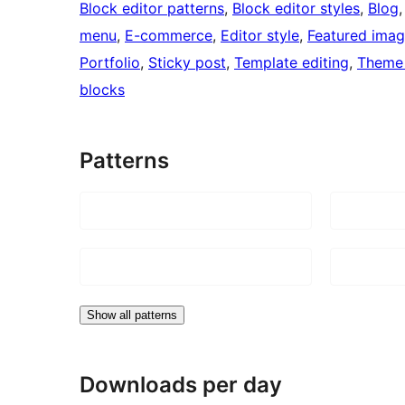
Block editor patterns
, 
Block editor styles
, 
Blog
,
menu
, 
E-commerce
, 
Editor style
, 
Featured ima
Portfolio
, 
Sticky post
, 
Template editing
, 
Theme 
blocks
Patterns
Show all patterns
Downloads per day