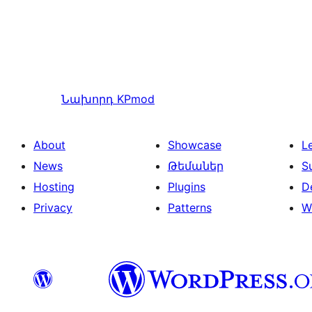
Նախորդ
KPmod
About
Showcase
L
News
Թեմաներ
S
Hosting
Plugins
D
Privacy
Patterns
W