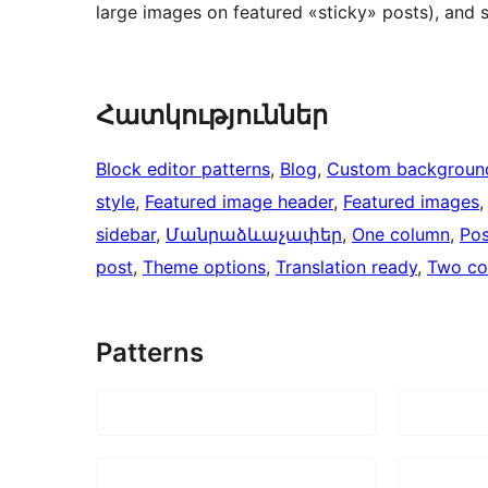
large images on featured «sticky» posts), and sp
Հատկություններ
Block editor patterns
, 
Blog
, 
Custom backgroun
style
, 
Featured image header
, 
Featured images
,
sidebar
, 
Մանրաձևաչափեր
, 
One column
, 
Pos
post
, 
Theme options
, 
Translation ready
, 
Two co
Patterns