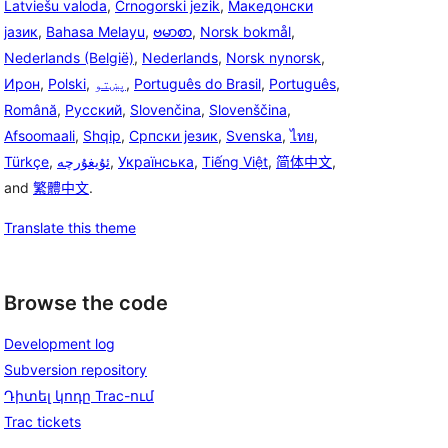
Latviešu valoda
,
Crnogorski jezik
,
Македонски
јазик
,
Bahasa Melayu
,
ဗမာစာ
,
Norsk bokmål
,
Nederlands (België)
,
Nederlands
,
Norsk nynorsk
,
Ирон
,
Polski
,
پښتو
,
Português do Brasil
,
Português
,
Română
,
Русский
,
Slovenčina
,
Slovenščina
,
Afsoomaali
,
Shqip
,
Српски језик
,
Svenska
,
ไทย
,
Türkçe
,
ئۇيغۇرچە
,
Українська
,
Tiếng Việt
,
简体中文
,
and
繁體中文
.
Translate this theme
Browse the code
Development log
Subversion repository
Դիտել կոդը Trac-ում
Trac tickets