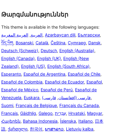
Թարգմանություններ
This theme is available in the following languages:
العربية المغربية
,
العربية
,
Azərbaycan dili
,
Български
,
བོད་ཡིག
,
Bosanski
,
Català
,
Čeština
,
Cymraeg
,
Dansk
,
Deutsch (Schweiz)
,
Deutsch
,
English (Australia)
,
English (Canada)
,
English (UK)
,
English (New
Zealand)
,
English (US)
,
English (South Africa)
,
Esperanto
,
Español de Argentina
,
Español de Chile
,
Español de Colombia
,
Español de Ecuador
,
Español
,
Español de México
,
Español de Perú
,
Español de
Venezuela
,
Euskara
,
فارسی
,
(فارسی (افغانستان
,
Suomi
,
Français de Belgique
,
Français du Canada
,
Français
,
Gàidhlig
,
Galego
,
עִבְרִית
,
Hrvatski
,
Magyar
,
Հայերեն
,
Bahasa Indonesia
,
Íslenska
,
Italiano
,
日本
語
,
ქართული
,
한국어
,
ພາສາລາວ
,
Lietuvių kalba
,