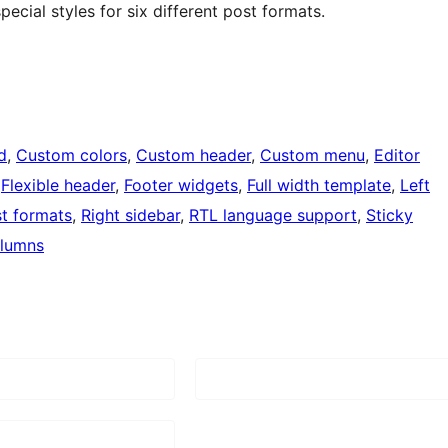
ecial styles for six different post formats.
d
, 
Custom colors
, 
Custom header
, 
Custom menu
, 
Editor
 
Flexible header
, 
Footer widgets
, 
Full width template
, 
Left
t formats
, 
Right sidebar
, 
RTL language support
, 
Sticky
lumns