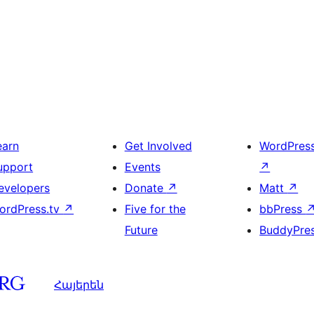
earn
Get Involved
WordPres
upport
Events
↗
evelopers
Donate
↗
Matt
↗
ordPress.tv
↗
Five for the
bbPress
Future
BuddyPre
Հայերեն