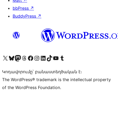
Matt
↗
bbPress
↗
BuddyPress
↗
Visit our X (formerly Twitter) account
Visit our Bluesky account
Visit our Mastodon account
Visit our Threads account
Visit our Facebook page
Visit our Instagram account
Visit our LinkedIn account
Visit our TikTok account
Visit our YouTube channel
Visit our Tumblr account
Կոդավորումը՝ բանաստեղծական է։
The WordPress® trademark is the intellectual property
of the WordPress Foundation.