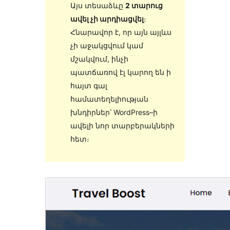
Այս տեսաձևը
2 տարուց
ավել չի արդիացվել
։
Հնարավոր է, որ այն այլևս
չի աջակցվում կամ
մշակվում, ինչի
պատճառով էլ կարող են ի
հայտ գալ
համատեղելիության
խնդիրներ՝ WordPress–ի
ավելի նոր տարբերակների
հետ։