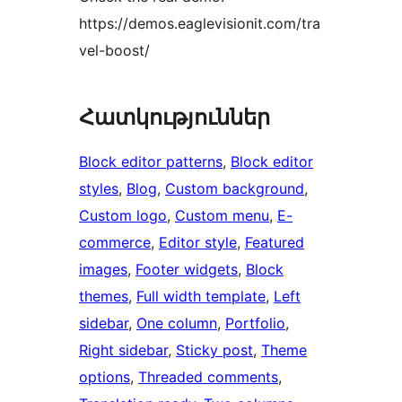
https://demos.eaglevisionit.com/tra
vel-boost/
Հատկություններ
Block editor patterns
, 
Block editor
styles
, 
Blog
, 
Custom background
, 
Custom logo
, 
Custom menu
, 
E-
commerce
, 
Editor style
, 
Featured
images
, 
Footer widgets
, 
Block
themes
, 
Full width template
, 
Left
sidebar
, 
One column
, 
Portfolio
, 
Right sidebar
, 
Sticky post
, 
Theme
options
, 
Threaded comments
, 