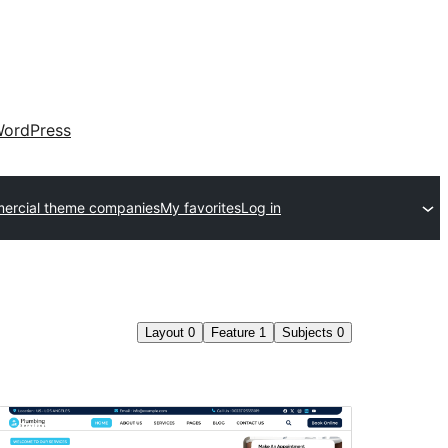
ordPress
ercial theme companies
My favorites
Log in
Layout
0
Feature
1
Subjects
0