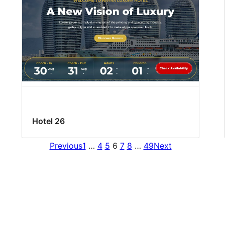
Hotel 26
Previous
1
…
4
5
6
7
8
…
49
Next