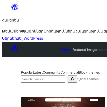
Անցնել
բովանդակությանը
Հայերեն
Թեմաներ
Փլագիններ
Նորություններ
Աջակցություն
Մե
Ներբեռնել WordPress
Themes
Featured image heade
Popular
Latest
Community
Commercial
Block themes
Որոնել
2,029 themes
Featured
image