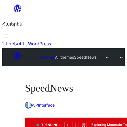
Անցնել
բովանդակությանը
Հայերեն
Ներբեռնել WordPress
Themes
All themes
SpeedNews
SpeedNews
WPInterface