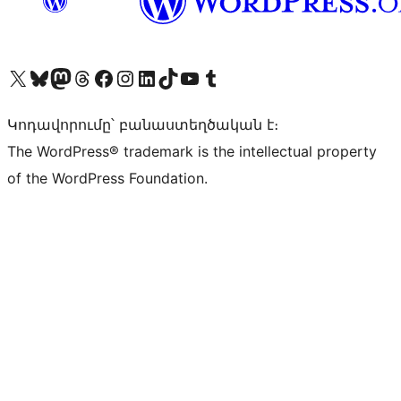
Visit our X (formerly Twitter) account
Visit our Bluesky account
Visit our Mastodon account
Visit our Threads account
Visit our Facebook page
Visit our Instagram account
Visit our LinkedIn account
Visit our TikTok account
Visit our YouTube channel
Visit our Tumblr account
Կոդավորումը՝ բանաստեղծական է։
The WordPress® trademark is the intellectual property
of the WordPress Foundation.