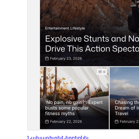
Նախադիտել
Ներբեռնել