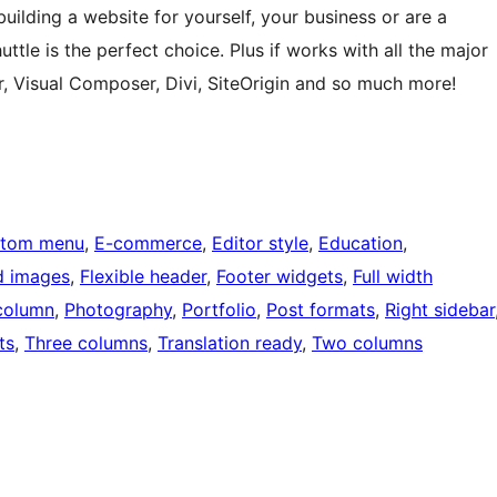
ding a website for yourself, your business or are a
uttle is the perfect choice. Plus if works with all the major
r, Visual Composer, Divi, SiteOrigin and so much more!
tom menu
, 
E-commerce
, 
Editor style
, 
Education
, 
d images
, 
Flexible header
, 
Footer widgets
, 
Full width
column
, 
Photography
, 
Portfolio
, 
Post formats
, 
Right sidebar
ts
, 
Three columns
, 
Translation ready
, 
Two columns