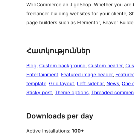
WooCommerce an JigoShop. Whether you are buil
freelancer building websites for your cliente, Sh
page builders such as Elementor, Beaver Builde
Հատկություններ
Blog
, 
Custom background
, 
Custom header
, 
Cus
Entertainment
, 
Featured image header
, 
Feature
template
, 
Grid layout
, 
Left sidebar
, 
News
, 
One 
Sticky post
, 
Theme options
, 
Threaded commen
Downloads per day
Active Installations:
100+