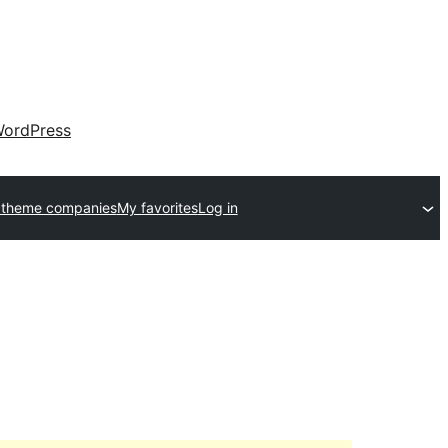
ordPress
 theme companies
My favorites
Log in