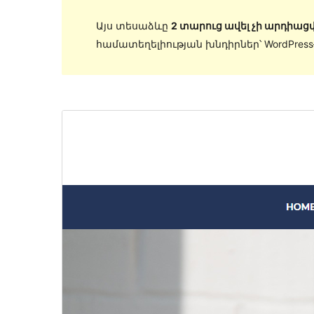
Այս տեսաձևը
2 տարուց ավել չի արդիացվ
համատեղելիության խնդիրներ՝ WordPres