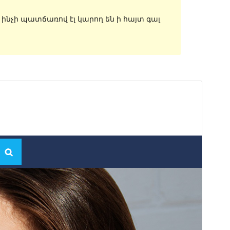
, ինչի պատճառով էլ կարող են ի հայտ գալ
Commercial theme
This theme is free but offers additional paid
commercial upgrades or support.
Նախադիտել
Ներբեռնել
Սա՝ ‘
Shuttle
‘-ի ենթատեսաձևն է։
Տարբերակ
1.0.7
Last updated
21 Մայիսի, 2024
Active installations
100+