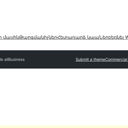
ր մասին
Թարգմանիչներ
Հետադարձ կապ
Ներբեռնել W
le allBusiness
Submit a theme
Commercial