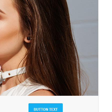
WordPress version
5.0
PHP version
5.6
Theme homepage