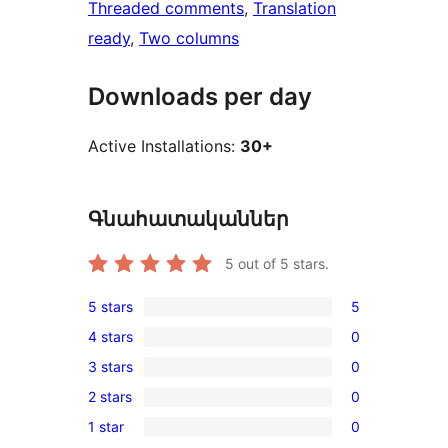
Threaded comments
, 
Translation
ready
, 
Two columns
Downloads per day
Active Installations:
30+
Գնահատականներ
5
out of 5 stars.
5 stars
5
5
4 stars
0
5-
0
3 stars
0
star
4-
0
reviews
2 stars
0
star
3-
0
reviews
1 star
0
star
2-
0