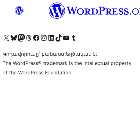
Visit our X (formerly Twitter) account
Visit our Bluesky account
Visit our Mastodon account
Visit our Threads account
Visit our Facebook page
Visit our Instagram account
Visit our LinkedIn account
Visit our TikTok account
Visit our YouTube channel
Visit our Tumblr account
Կոդավորումը՝ բանաստեղծական է։
The WordPress® trademark is the intellectual property
of the WordPress Foundation.