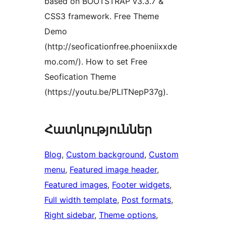
based on BOOTSTRAP v3.3.7 &
CSS3 framework. Free Theme
Demo
(http://seoficationfree.phoeniixxde
mo.com/). How to set Free
Seofication Theme
(https://youtu.be/PLITNepP37g).
Հատկություններ
Blog
, 
Custom background
, 
Custom
menu
, 
Featured image header
, 
Featured images
, 
Footer widgets
, 
Full width template
, 
Post formats
, 
Right sidebar
, 
Theme options
, 