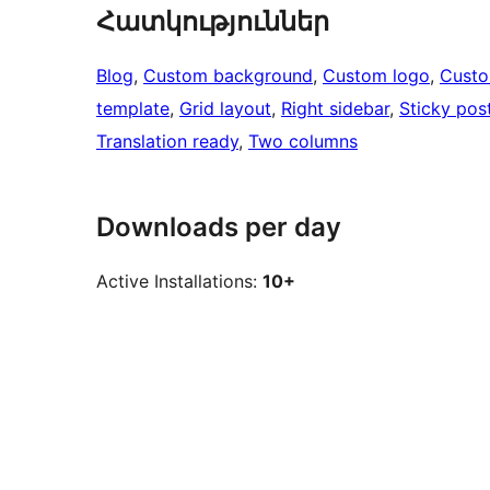
Հատկություններ
Blog
, 
Custom background
, 
Custom logo
, 
Cust
template
, 
Grid layout
, 
Right sidebar
, 
Sticky pos
Translation ready
, 
Two columns
Downloads per day
Active Installations:
10+