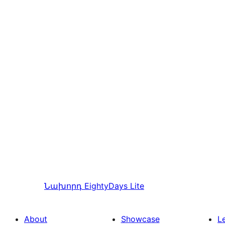
Նախորդ
EightyDays Lite
About
Showcase
L