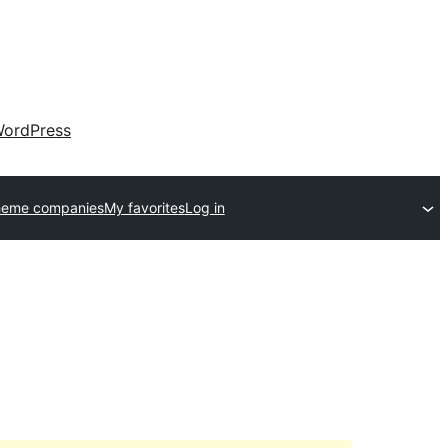
ordPress
heme companies
My favorites
Log in