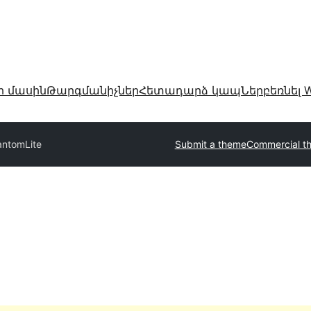
ր մասին
Թարգմանիչներ
Հետադարձ կապ
Ներբեռնել W
antomLite
Submit a theme
Commercial t