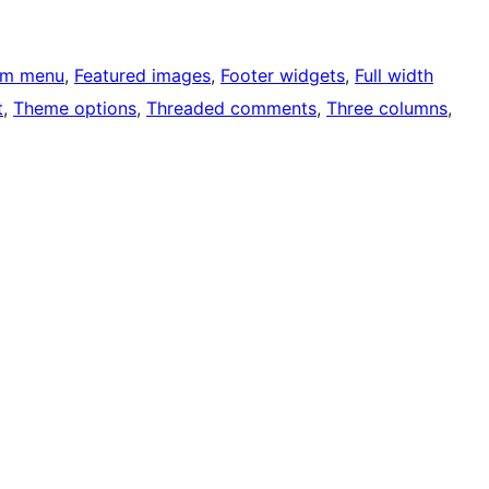
om menu
, 
Featured images
, 
Footer widgets
, 
Full width
t
, 
Theme options
, 
Threaded comments
, 
Three columns
, 