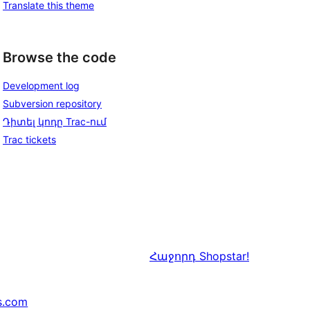
Translate this theme
Browse the code
Development log
Subversion repository
Դիտել կոդը Trac-ում
Trac tickets
Հաջորդ
Shopstar!
s.com