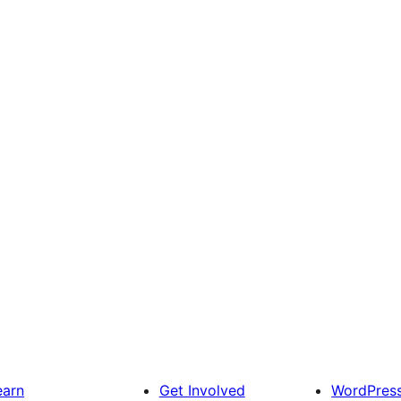
earn
Get Involved
WordPres