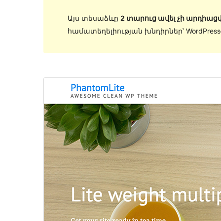
Այս տեսաձևը
2 տարուց ավել չի արդիացվ
համատեղելիության խնդիրներ՝ WordPres