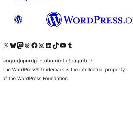
Visit our X (formerly Twitter) account
Visit our Bluesky account
Visit our Mastodon account
Visit our Threads account
Visit our Facebook page
Visit our Instagram account
Visit our LinkedIn account
Visit our TikTok account
Visit our YouTube channel
Visit our Tumblr account
Կոդավորումը՝ բանաստեղծական է։
The WordPress® trademark is the intellectual property
of the WordPress Foundation.