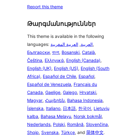
Report this theme
Թարգմանություններ
This theme is available in the following
languages:
العربية المغربية
,
العربية
,
Български
,
বাংলা
,
Bosanski
,
Català
,
Čeština
,
Ελληνικά
,
English (Canada)
,
English (UK)
,
English (US)
,
English (South
Africa)
,
Español de Chile
,
Español
,
Español de Venezuela
,
Français du
Canada
,
Gaelige
,
Galego
,
Hrvatski
,
Magyar
,
Հայերեն
,
Bahasa Indonesia
,
Íslenska
,
Italiano
,
日本語
,
한국어
,
Lietuvių
kalba
,
Bahasa Melayu
,
Norsk bokmål
,
Nederlands
,
Polski
,
Română
,
Slovenčina
,
Shqip
,
Svenska
,
Türkçe
, and
简体中文
.