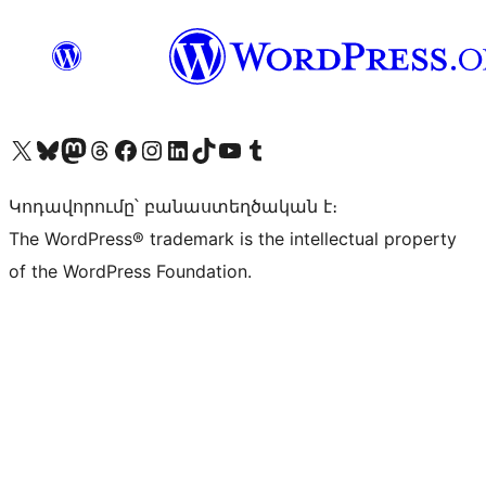
Visit our X (formerly Twitter) account
Visit our Bluesky account
Visit our Mastodon account
Visit our Threads account
Visit our Facebook page
Visit our Instagram account
Visit our LinkedIn account
Visit our TikTok account
Visit our YouTube channel
Visit our Tumblr account
Կոդավորումը՝ բանաստեղծական է։
The WordPress® trademark is the intellectual property
of the WordPress Foundation.