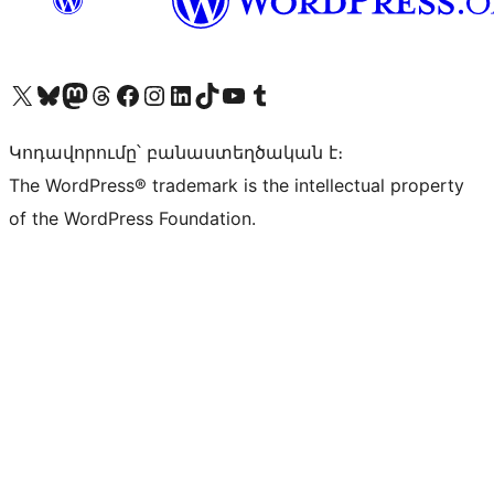
Visit our X (formerly Twitter) account
Visit our Bluesky account
Visit our Mastodon account
Visit our Threads account
Visit our Facebook page
Visit our Instagram account
Visit our LinkedIn account
Visit our TikTok account
Visit our YouTube channel
Visit our Tumblr account
Կոդավորումը՝ բանաստեղծական է։
The WordPress® trademark is the intellectual property
of the WordPress Foundation.