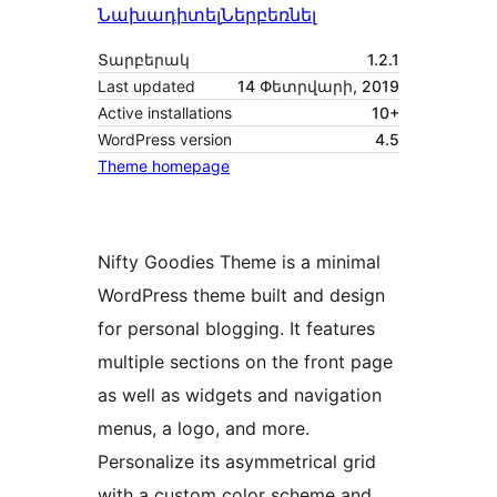
Նախադիտել
Ներբեռնել
Տարբերակ
1.2.1
Last updated
14 Փետրվարի, 2019
Active installations
10+
WordPress version
4.5
Theme homepage
Nifty Goodies Theme is a minimal
WordPress theme built and design
for personal blogging. It features
multiple sections on the front page
as well as widgets and navigation
menus, a logo, and more.
Personalize its asymmetrical grid
with a custom color scheme and