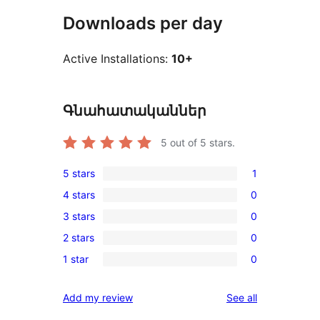
Downloads per day
Active Installations:
10+
Գնահատականներ
5
out of 5 stars.
5 stars
1
1
4 stars
0
5-
0
3 stars
0
star
4-
0
review
2 stars
0
star
3-
0
reviews
1 star
0
star
2-
0
reviews
star
1-
reviews
Add my review
See all
reviews
star