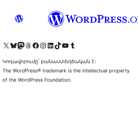
Visit our X (formerly Twitter) account
Visit our Bluesky account
Visit our Mastodon account
Visit our Threads account
Visit our Facebook page
Visit our Instagram account
Visit our LinkedIn account
Visit our TikTok account
Visit our YouTube channel
Visit our Tumblr account
Կոդավորումը՝ բանաստեղծական է։
The WordPress® trademark is the intellectual property
of the WordPress Foundation.