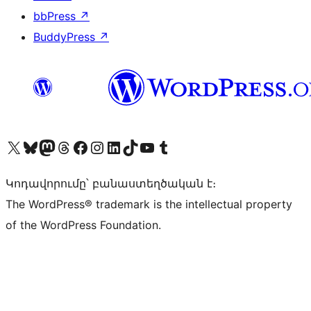
bbPress
↗
BuddyPress
↗
Visit our X (formerly Twitter) account
Visit our Bluesky account
Visit our Mastodon account
Visit our Threads account
Visit our Facebook page
Visit our Instagram account
Visit our LinkedIn account
Visit our TikTok account
Visit our YouTube channel
Visit our Tumblr account
Կոդավորումը՝ բանաստեղծական է։
The WordPress® trademark is the intellectual property
of the WordPress Foundation.