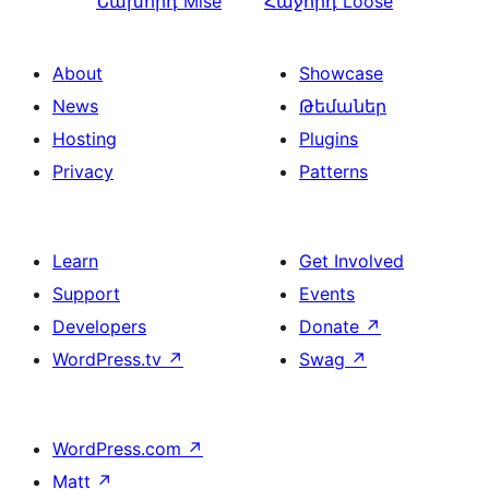
Նախորդ
Mise
Հաջորդ
Loose
About
Showcase
News
Թեմաներ
Hosting
Plugins
Privacy
Patterns
Learn
Get Involved
Support
Events
Developers
Donate
↗
WordPress.tv
↗
Swag
↗
WordPress.com
↗
Matt
↗