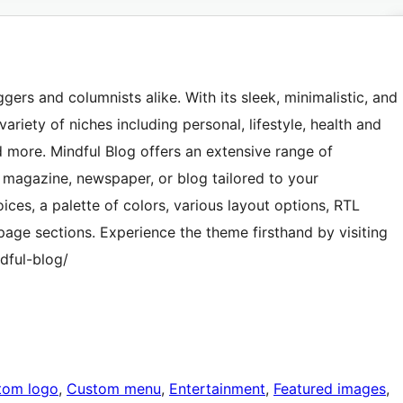
ers and columnists alike. With its sleek, minimalistic, and
variety of niches including personal, lifestyle, health and
nd more. Mindful Blog offers an extensive range of
 magazine, newspaper, or blog tailored to your
ces, a palette of colors, various layout options, RTL
page sections. Experience the theme firsthand by visiting
dful-blog/
tom logo
, 
Custom menu
, 
Entertainment
, 
Featured images
, 