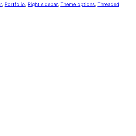
r
, 
Portfolio
, 
Right sidebar
, 
Theme options
, 
Threaded