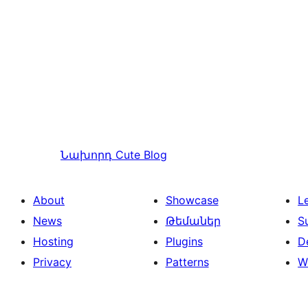
Նախորդ
Cute Blog
About
Showcase
L
News
Թեմաներ
S
Hosting
Plugins
D
Privacy
Patterns
W