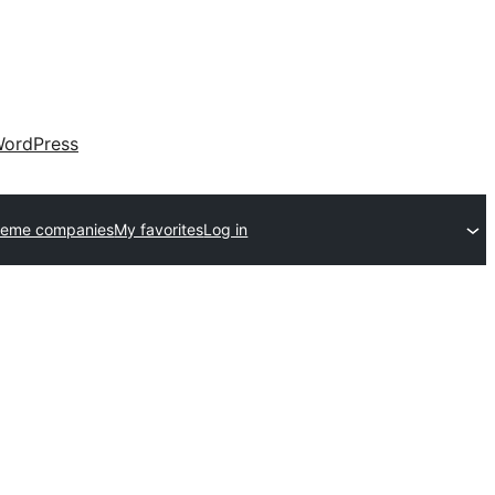
ordPress
heme companies
My favorites
Log in