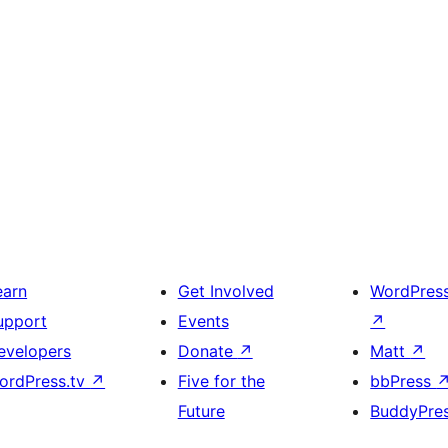
earn
Get Involved
WordPres
upport
Events
↗
evelopers
Donate
↗
Matt
↗
ordPress.tv
↗
Five for the
bbPress
Future
BuddyPre