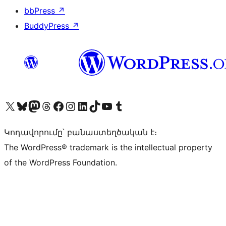
bbPress
↗
BuddyPress
↗
Visit our X (formerly Twitter) account
Visit our Bluesky account
Visit our Mastodon account
Visit our Threads account
Visit our Facebook page
Visit our Instagram account
Visit our LinkedIn account
Visit our TikTok account
Visit our YouTube channel
Visit our Tumblr account
Կոդավորումը՝ բանաստեղծական է։
The WordPress® trademark is the intellectual property
of the WordPress Foundation.