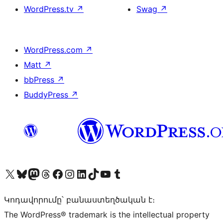
WordPress.tv
↗
Swag
↗
WordPress.com
↗
Matt
↗
bbPress
↗
BuddyPress
↗
Visit our X (formerly Twitter) account
Visit our Bluesky account
Visit our Mastodon account
Visit our Threads account
Visit our Facebook page
Visit our Instagram account
Visit our LinkedIn account
Visit our TikTok account
Visit our YouTube channel
Visit our Tumblr account
Կոդավորումը՝ բանաստեղծական է։
The WordPress® trademark is the intellectual property