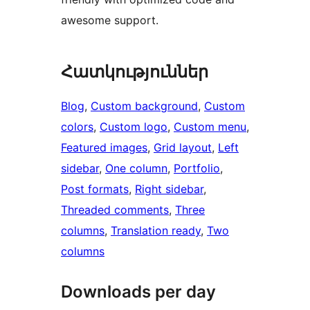
awesome support.
Հատկություններ
Blog
, 
Custom background
, 
Custom
colors
, 
Custom logo
, 
Custom menu
, 
Featured images
, 
Grid layout
, 
Left
sidebar
, 
One column
, 
Portfolio
, 
Post formats
, 
Right sidebar
, 
Threaded comments
, 
Three
columns
, 
Translation ready
, 
Two
columns
Downloads per day