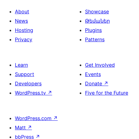
About
Showcase
News
Թեմաներ
Hosting
Plugins
Privacy
Patterns
Learn
Get Involved
Support
Events
Developers
Donate
↗
WordPress.tv
↗
Five for the Future
WordPress.com
↗
Matt
↗
bbPress
↗