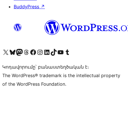
BuddyPress
↗
Visit our X (formerly Twitter) account
Visit our Bluesky account
Visit our Mastodon account
Visit our Threads account
Visit our Facebook page
Visit our Instagram account
Visit our LinkedIn account
Visit our TikTok account
Visit our YouTube channel
Visit our Tumblr account
Կոդավորումը՝ բանաստեղծական է։
The WordPress® trademark is the intellectual property
of the WordPress Foundation.