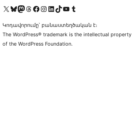
Visit our X (formerly Twitter) account
Visit our Bluesky account
Visit our Mastodon account
Visit our Threads account
Visit our Facebook page
Visit our Instagram account
Visit our LinkedIn account
Visit our TikTok account
Visit our YouTube channel
Visit our Tumblr account
Կոդավորումը՝ բանաստեղծական է։
The WordPress® trademark is the intellectual property
of the WordPress Foundation.