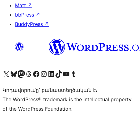
Matt
↗
bbPress
↗
BuddyPress
↗
Visit our X (formerly Twitter) account
Visit our Bluesky account
Visit our Mastodon account
Visit our Threads account
Visit our Facebook page
Visit our Instagram account
Visit our LinkedIn account
Visit our TikTok account
Visit our YouTube channel
Visit our Tumblr account
Կոդավորումը՝ բանաստեղծական է։
The WordPress® trademark is the intellectual property
of the WordPress Foundation.