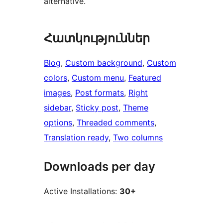
alternative.
Հատկություններ
Blog
, 
Custom background
, 
Custom
colors
, 
Custom menu
, 
Featured
images
, 
Post formats
, 
Right
sidebar
, 
Sticky post
, 
Theme
options
, 
Threaded comments
, 
Translation ready
, 
Two columns
Downloads per day
Active Installations:
30+