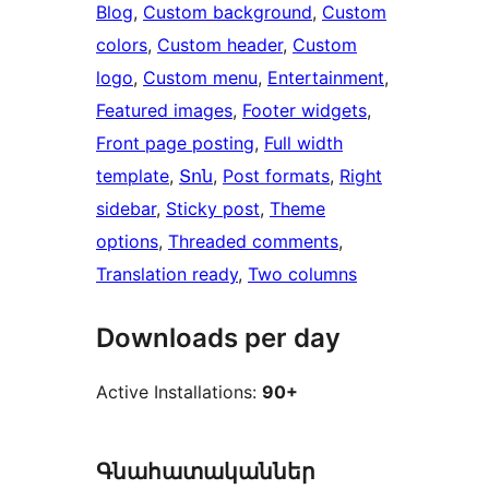
Blog
, 
Custom background
, 
Custom
colors
, 
Custom header
, 
Custom
logo
, 
Custom menu
, 
Entertainment
, 
Featured images
, 
Footer widgets
, 
Front page posting
, 
Full width
template
, 
Տոն
, 
Post formats
, 
Right
sidebar
, 
Sticky post
, 
Theme
options
, 
Threaded comments
, 
Translation ready
, 
Two columns
Downloads per day
Active Installations:
90+
Գնահատականներ