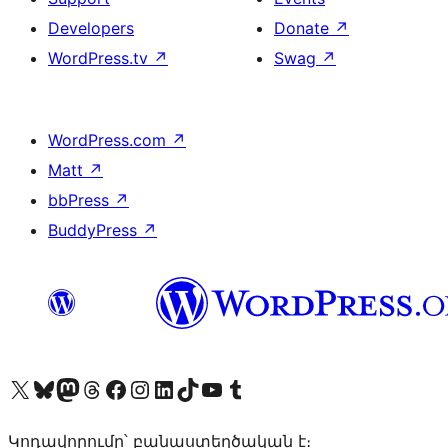
Developers
Donate
↗
WordPress.tv
↗
Swag
↗
WordPress.com
↗
Matt
↗
bbPress
↗
BuddyPress
↗
Visit our X (formerly Twitter) account
Visit our Bluesky account
Visit our Mastodon account
Visit our Threads account
Visit our Facebook page
Visit our Instagram account
Visit our LinkedIn account
Visit our TikTok account
Visit our YouTube channel
Visit our Tumblr account
Կոդավորումը՝ բանաստեղծական է։