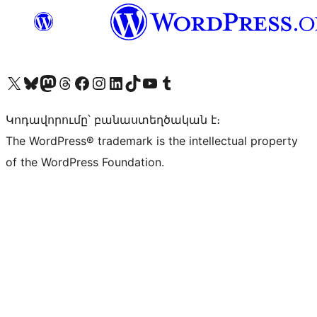
Visit our X (formerly Twitter) account
Visit our Bluesky account
Visit our Mastodon account
Visit our Threads account
Visit our Facebook page
Visit our Instagram account
Visit our LinkedIn account
Visit our TikTok account
Visit our YouTube channel
Visit our Tumblr account
Կոդավորումը՝ բանաստեղծական է։
The WordPress® trademark is the intellectual property
of the WordPress Foundation.