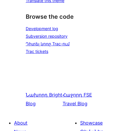
Translate this theme
Browse the code
Development log
Subversion repository
Դիտել կոդը Trac-ում
Trac tickets
Նախորդ
Bright
Հաջորդ
FSE
Blog
Travel Blog
About
Showcase