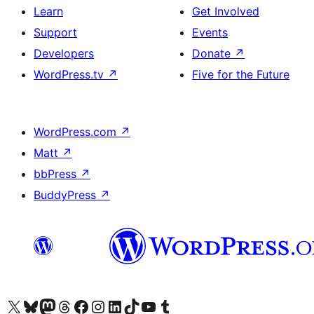
Learn
Get Involved
Support
Events
Developers
Donate
↗
WordPress.tv
↗
Five for the Future
WordPress.com
↗
Matt
↗
bbPress
↗
BuddyPress
↗
Visit our X (formerly Twitter) account
Visit our Bluesky account
Visit our Mastodon account
Visit our Threads account
Visit our Facebook page
Visit our Instagram account
Visit our LinkedIn account
Visit our TikTok account
Visit our YouTube channel
Visit our Tumblr account