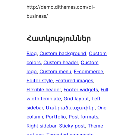
http://demo.dithemes.com/di-
business/
Հատկություններ
Blog
, 
Custom background
, 
Custom
colors
, 
Custom header
, 
Custom
logo
, 
Custom menu
, 
E-commerce
, 
Editor style
, 
Featured images
, 
Flexible header
, 
Footer widgets
, 
Full
width template
, 
Grid layout
, 
Left
sidebar
, 
Մանրաձևաչափեր
, 
One
column
, 
Portfolio
, 
Post formats
, 
Right sidebar
, 
Sticky post
, 
Theme
options
, 
Threaded comments
, 