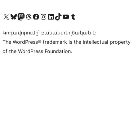
Visit our X (formerly Twitter) account
Visit our Bluesky account
Visit our Mastodon account
Visit our Threads account
Visit our Facebook page
Visit our Instagram account
Visit our LinkedIn account
Visit our TikTok account
Visit our YouTube channel
Visit our Tumblr account
Կոդավորումը՝ բանաստեղծական է։
The WordPress® trademark is the intellectual property
of the WordPress Foundation.