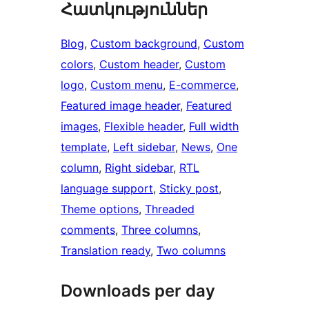
Հատկություններ
Blog
, 
Custom background
, 
Custom
colors
, 
Custom header
, 
Custom
logo
, 
Custom menu
, 
E-commerce
, 
Featured image header
, 
Featured
images
, 
Flexible header
, 
Full width
template
, 
Left sidebar
, 
News
, 
One
column
, 
Right sidebar
, 
RTL
language support
, 
Sticky post
, 
Theme options
, 
Threaded
comments
, 
Three columns
, 
Translation ready
, 
Two columns
Downloads per day