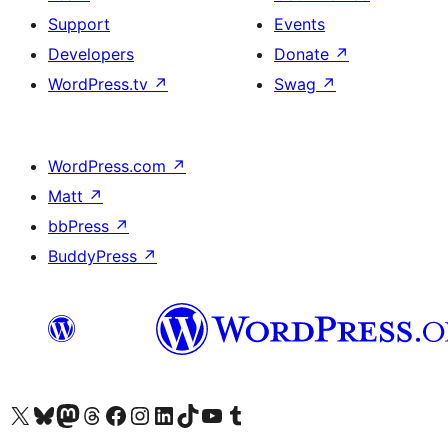
Support
Events
Developers
Donate
↗
WordPress.tv
↗
Swag
↗
WordPress.com
↗
Matt
↗
bbPress
↗
BuddyPress
↗
Visit our X (formerly Twitter) account
Visit our Bluesky account
Visit our Mastodon account
Visit our Threads account
Visit our Facebook page
Visit our Instagram account
Visit our LinkedIn account
Visit our TikTok account
Visit our YouTube channel
Visit our Tumblr account