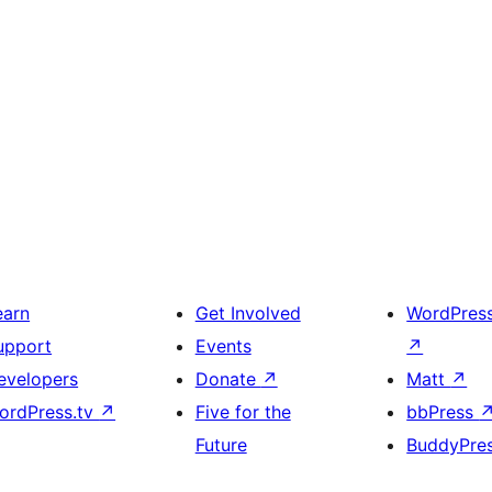
earn
Get Involved
WordPres
upport
Events
↗
evelopers
Donate
↗
Matt
↗
ordPress.tv
↗
Five for the
bbPress
Future
BuddyPre