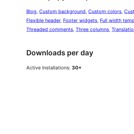
Blog
, 
Custom background
, 
Custom colors
, 
Cus
Flexible header
, 
Footer widgets
, 
Full width temp
Threaded comments
, 
Three columns
, 
Translati
Downloads per day
Active Installations:
30+