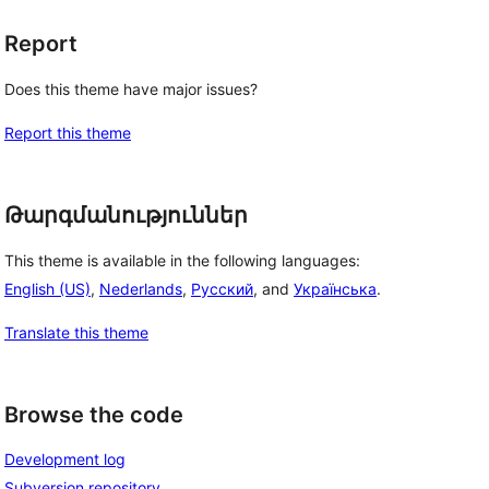
Report
Does this theme have major issues?
Report this theme
Թարգմանություններ
This theme is available in the following languages:
English (US)
,
Nederlands
,
Русский
, and
Українська
.
Translate this theme
Browse the code
Development log
Subversion repository