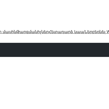
ր մասին
Թարգմանիչներ
Հետադարձ կապ
Ներբեռնել W