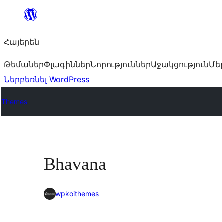
Անցնել
բովանդակությանը
Հայերեն
Թեմաներ
Փլագիններ
Նորություններ
Աջակցություն
Մե
Ներբեռնել WordPress
Themes
Bhavana
wpkoithemes