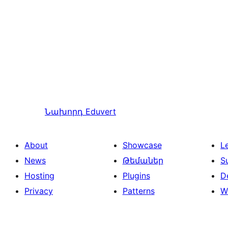
Նախորդ
Eduvert
About
Showcase
L
News
Թեմաներ
S
Hosting
Plugins
D
Privacy
Patterns
W