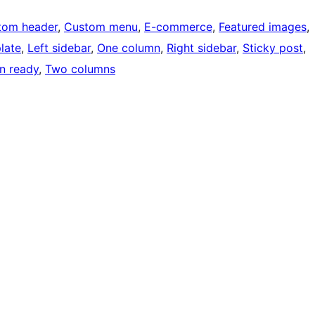
tom header
, 
Custom menu
, 
E-commerce
, 
Featured images
, 
late
, 
Left sidebar
, 
One column
, 
Right sidebar
, 
Sticky post
, 
on ready
, 
Two columns