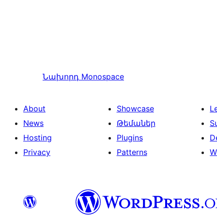
Նախորդ
Monospace
About
Showcase
L
News
Թեմաներ
S
Hosting
Plugins
D
Privacy
Patterns
W