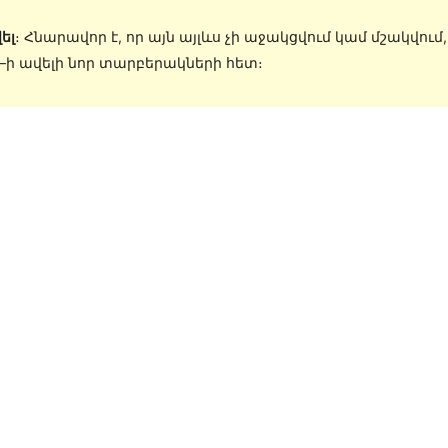
ել
։ Հնարավոր է, որ այն այլևս չի աջակցվում կամ մշակվում
s–ի ավելի նոր տարբերակների հետ։