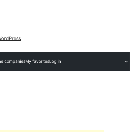
ordPress
me companies
My favorites
Log in