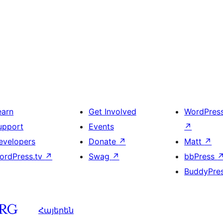
earn
Get Involved
WordPres
upport
Events
↗
evelopers
Donate
↗
Matt
↗
ordPress.tv
↗
Swag
↗
bbPress
BuddyPre
Հայերեն