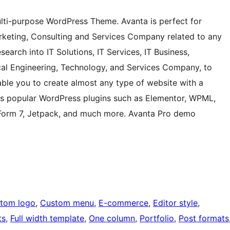
ulti-purpose WordPress Theme. Avanta is perfect for
Marketing, Consulting and Services Company related to any
earch into IT Solutions, IT Services, IT Business,
ical Engineering, Technology, and Services Company, to
nable you to create almost any type of website with a
rts popular WordPress plugins such as Elementor, WPML,
orm 7, Jetpack, and much more. Avanta Pro demo
tom logo
, 
Custom menu
, 
E-commerce
, 
Editor style
, 
ts
, 
Full width template
, 
One column
, 
Portfolio
, 
Post formats