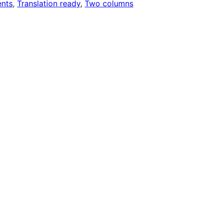
nts
, 
Translation ready
, 
Two columns