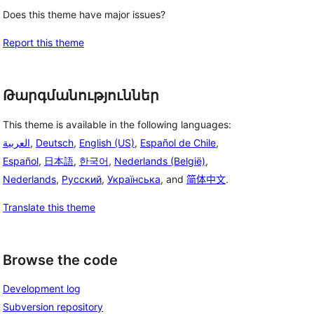
Does this theme have major issues?
Report this theme
Թարգմանություններ
This theme is available in the following languages:
العربية
,
Deutsch
,
English (US)
,
Español de Chile
,
Español
,
日本語
,
한국어
,
Nederlands (België)
,
Nederlands
,
Русский
,
Українська
, and
简体中文
.
Translate this theme
Browse the code
Development log
Subversion repository