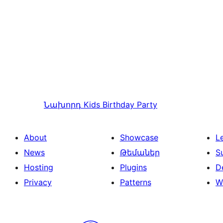
Նախորդ
Kids Birthday Party
About
Showcase
L
News
Թեմաներ
S
Hosting
Plugins
D
Privacy
Patterns
W