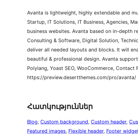
Avanta is lightweight, highly extendable and m
Startup, IT Solutions, IT Business, Agencies, 
business websites. Avanta based on in-depth res
Consulting & Software, Digital Solution, Techn
deliver all needed layouts and blocks. It will e
beautiful & professional design. Avanta suppo
Polylang, Yoast SEO, WooCommerce, Contact F
https://preview.desertthemes.com/pro/avanta/
Հատկություններ
Blog
, 
Custom background
, 
Custom header
, 
Cus
Featured images
, 
Flexible header
, 
Footer widge