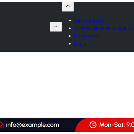
Submit a theme
Commercial theme companies
My favorites
Log in