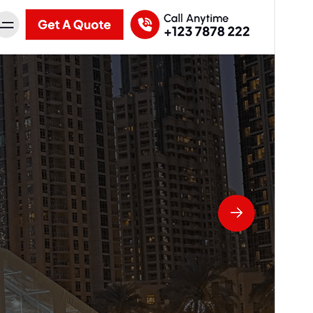
Սա՝ ‘
Corpiva
‘-ի ենթատեսաձևն է։
Տարբերակ
1.0.47
Last updated
4 Օգոստոսի, 2026
Active installations
300+
WordPress version
4.7
PHP version
5.6
Theme homepage