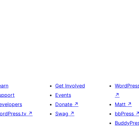
earn
Get Involved
WordPres
upport
Events
↗
evelopers
Donate
↗
Matt
↗
ordPress.tv
↗
Swag
↗
bbPress
BuddyPre