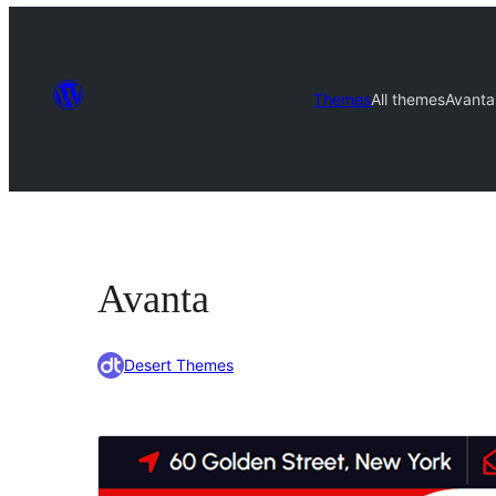
Themes
All themes
Avanta
Avanta
Desert Themes