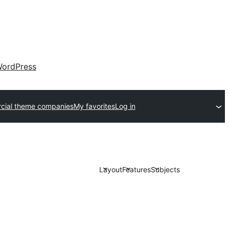
ordPress
ial theme companies
My favorites
Log in
Layout
Features
Subjects