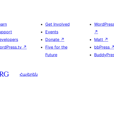
earn
Get Involved
WordPres
upport
Events
↗
evelopers
Donate
↗
Matt
↗
ordPress.tv
↗
Five for the
bbPress
Future
BuddyPre
Հայերեն