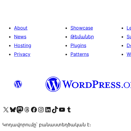
About
Showcase
L
News
Թեմաներ
S
Hosting
Plugins
D
Privacy
Patterns
W
Visit our X (formerly Twitter) account
Visit our Bluesky account
Visit our Mastodon account
Visit our Threads account
Visit our Facebook page
Visit our Instagram account
Visit our LinkedIn account
Visit our TikTok account
Visit our YouTube channel
Visit our Tumblr account
Կոդավորումը՝ բանաստեղծական է։