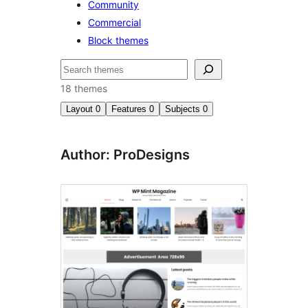
Community
Commercial
Block themes
Որոնել
18 themes
Layout
0
Features
0
Subjects
0
Author: ProDesigns