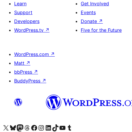
Learn
Get Involved
Support
Events
Developers
Donate
↗
WordPress.tv
↗
Five for the Future
WordPress.com
↗
Matt
↗
bbPress
↗
BuddyPress
↗
Visit our X (formerly Twitter) account
Visit our Bluesky account
Visit our Mastodon account
Visit our Threads account
Visit our Facebook page
Visit our Instagram account
Visit our LinkedIn account
Visit our TikTok account
Visit our YouTube channel
Visit our Tumblr account