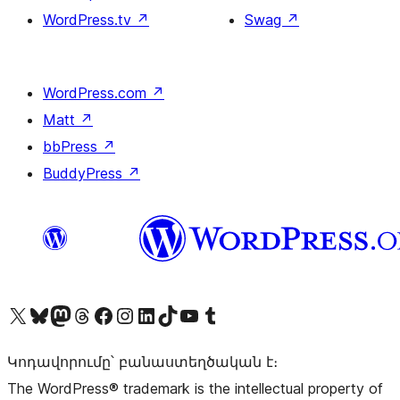
WordPress.tv
↗
Swag
↗
WordPress.com
↗
Matt
↗
bbPress
↗
BuddyPress
↗
Visit our X (formerly Twitter) account
Visit our Bluesky account
Visit our Mastodon account
Visit our Threads account
Visit our Facebook page
Visit our Instagram account
Visit our LinkedIn account
Visit our TikTok account
Visit our YouTube channel
Visit our Tumblr account
Կոդավորումը՝ բանաստեղծական է։
The WordPress® trademark is the intellectual property of