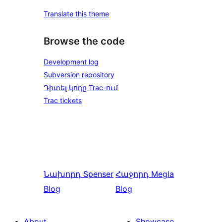
Translate this theme
Browse the code
Development log
Subversion repository
Դիտել կոդը Trac-ում
Trac tickets
Նախորդ
Spenser
Հաջորդ
Megla
Blog
Blog
About
Showcase