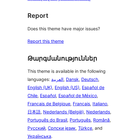
Report
Does this theme have major issues?
Report this theme
Թարգմանություններ
This theme is available in the following
languages:
العربية
,
Dansk
,
Deutsch
,
English (UK)
,
English (US)
,
Español de
Chile
,
Español
,
Español de México
,
Français de Belgique
,
Français
,
Italiano
,
日本語
,
Nederlands (België)
,
Nederlands
,
Português do Brasil
,
Português
,
Română
,
Русский
,
Српски језик
,
Türkçe
, and
Українська
.