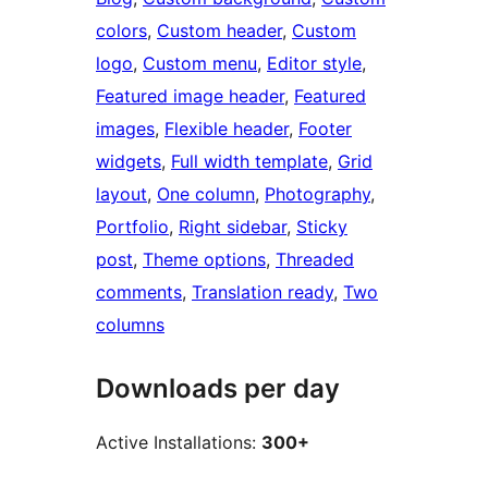
colors
, 
Custom header
, 
Custom
logo
, 
Custom menu
, 
Editor style
, 
Featured image header
, 
Featured
images
, 
Flexible header
, 
Footer
widgets
, 
Full width template
, 
Grid
layout
, 
One column
, 
Photography
, 
Portfolio
, 
Right sidebar
, 
Sticky
post
, 
Theme options
, 
Threaded
comments
, 
Translation ready
, 
Two
columns
Downloads per day
Active Installations:
300+