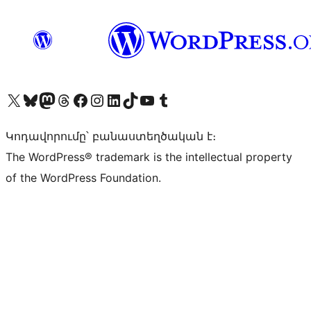
Visit our X (formerly Twitter) account
Visit our Bluesky account
Visit our Mastodon account
Visit our Threads account
Visit our Facebook page
Visit our Instagram account
Visit our LinkedIn account
Visit our TikTok account
Visit our YouTube channel
Visit our Tumblr account
Կոդավորումը՝ բանաստեղծական է։
The WordPress® trademark is the intellectual property
of the WordPress Foundation.