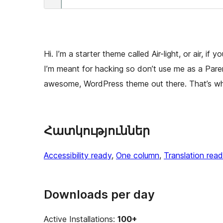
Hi. I’m a starter theme called Air-light, or air, i
I’m meant for hacking so don’t use me as a Paren
awesome, WordPress theme out there. That’s wha
Հատկություններ
Accessibility ready
, 
One column
, 
Translation rea
Downloads per day
Active Installations:
100+