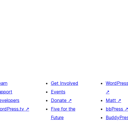
earn
Get Involved
WordPres
upport
Events
↗
evelopers
Donate
↗
Matt
↗
ordPress.tv
↗
Five for the
bbPress
Future
BuddyPre