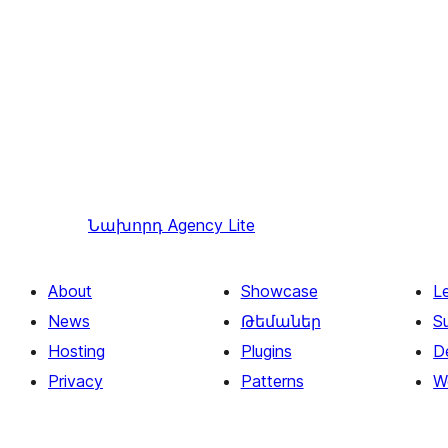
Նախորդ
Agency Lite
About
Showcase
L
News
Թեմաներ
S
Hosting
Plugins
D
Privacy
Patterns
W