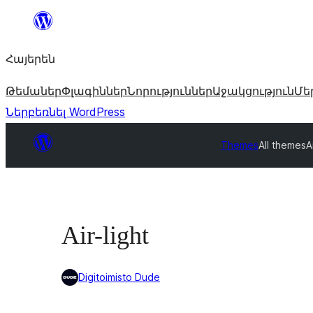
Անցնել
բովանդակությանը
Հայերեն
Թեմաներ
Փլագիններ
Նորություններ
Աջակցություն
Մե
Ներբեռնել WordPress
Themes
All themes
A
Air-light
Digitoimisto Dude