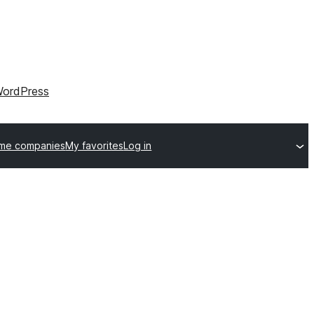
ordPress
eme companies
My favorites
Log in