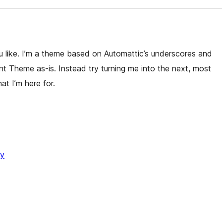
f you like. I’m a theme based on Automattic’s underscores and
t Theme as-is. Instead try turning me into the next, most
t I’m here for.
dy