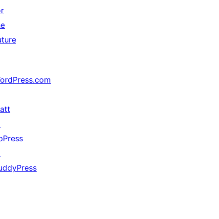
or
he
uture
ordPress.com
↗
att
↗
bPress
↗
uddyPress
↗