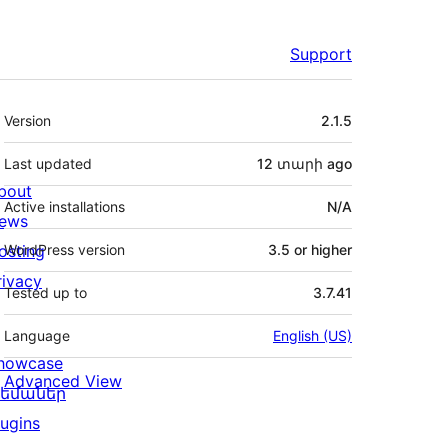
Support
Meta
Version
2.1.5
Last updated
12 տարի
ago
bout
Active installations
N/A
ews
osting
WordPress version
3.5 or higher
rivacy
Tested up to
3.7.41
Language
English (US)
howcase
Advanced View
եմաներ
lugins