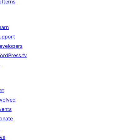
atterns
earn
upport
evelopers
ordPress.tv
↗
et
nvolved
vents
onate
↗
ive