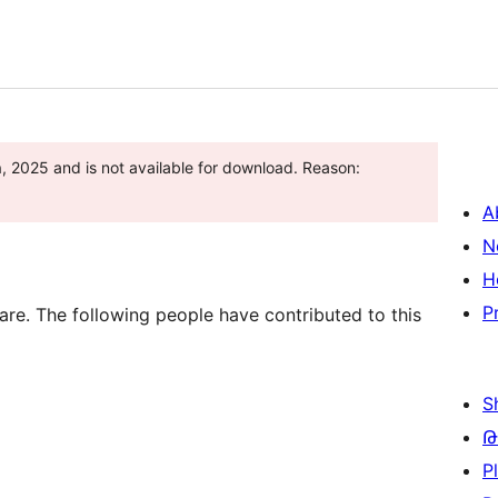
2025 and is not available for download. Reason:
A
N
H
P
re. The following people have contributed to this
S
Թ
P