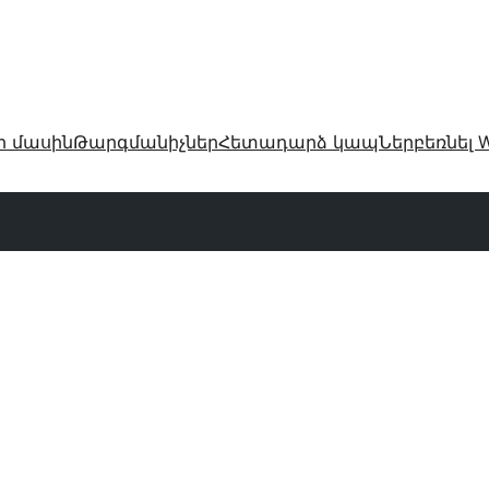
ր մասին
Թարգմանիչներ
Հետադարձ կապ
Ներբեռնել W