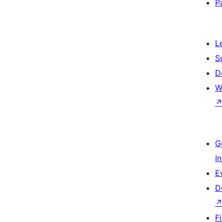
P
L
S
D
W
G
I
E
D
F