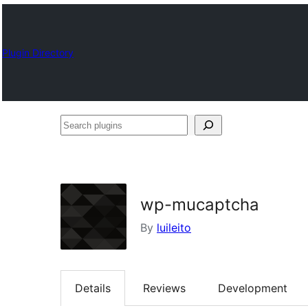
Plugin Directory
Search
plugins
wp-mucaptcha
By
luileito
Details
Reviews
Development