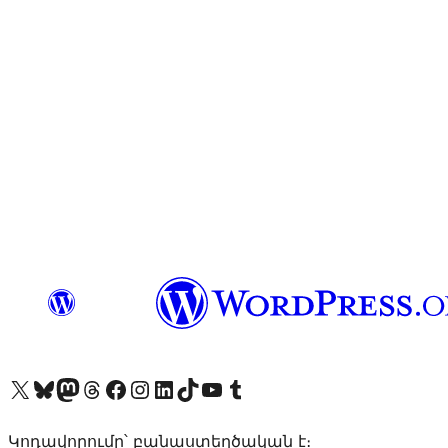
Visit our X (formerly Twitter) account
Visit our Bluesky account
Visit our Mastodon account
Visit our Threads account
Visit our Facebook page
Visit our Instagram account
Visit our LinkedIn account
Visit our TikTok account
Visit our YouTube channel
Visit our Tumblr account
Կոդավորումը՝ բանաստեղծական է։