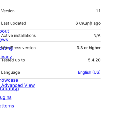
Meta
Version
1.1
Last updated
6 տարի
ago
bout
Active installations
N/A
ews
osting
WordPress version
3.3 or higher
rivacy
Tested up to
5.4.20
Language
English (US)
howcase
Advanced View
եմաներ
lugins
atterns