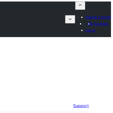
Submit a plugin
My favorites
Log in
Support