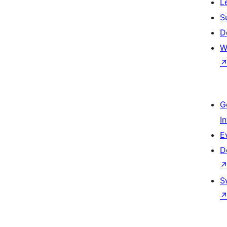
L
S
D
W
G
I
E
D
S