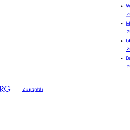
W
M
b
B
Հայերեն