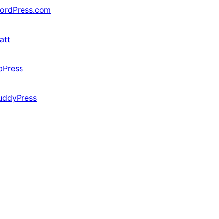
ordPress.com
↗
att
↗
bPress
↗
uddyPress
↗