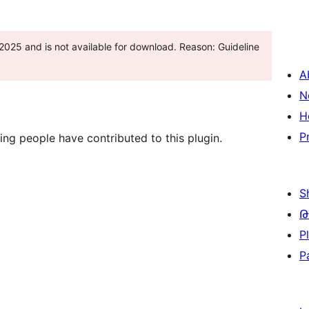
25 and is not available for download. Reason: Guideline
A
N
H
P
ing people have contributed to this plugin.
S
Թ
P
P