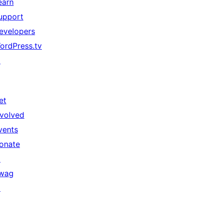
earn
upport
evelopers
ordPress.tv
↗
et
nvolved
vents
onate
↗
wag
↗