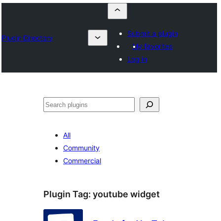
Submit a plugin
Plugin Directory
My favorites
Log in
Որոնել
All
Community
Commercial
Plugin Tag:
youtube widget