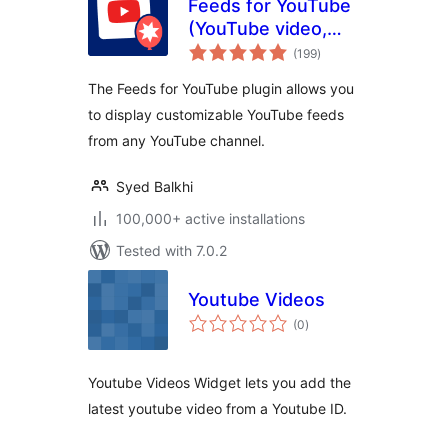
Feeds for YouTube
(YouTube video,
total
channel, and gallery
(199
)
ratings
plugin)
The Feeds for YouTube plugin allows you
to display customizable YouTube feeds
from any YouTube channel.
Syed Balkhi
100,000+ active installations
Tested with 7.0.2
Youtube Videos
total
(0
)
ratings
Youtube Videos Widget lets you add the
latest youtube video from a Youtube ID.