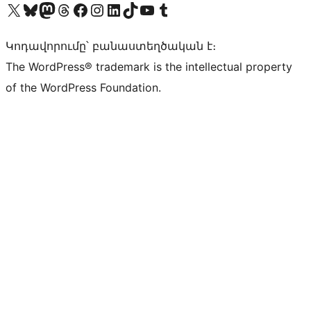
Visit our X (formerly Twitter) account
Visit our Bluesky account
Visit our Mastodon account
Visit our Threads account
Visit our Facebook page
Visit our Instagram account
Visit our LinkedIn account
Visit our TikTok account
Visit our YouTube channel
Visit our Tumblr account
Կոդավորումը՝ բանաստեղծական է։
The WordPress® trademark is the intellectual property
of the WordPress Foundation.