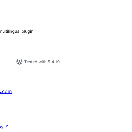
tal
tings
ultilingual plugin
Tested with 5.4.19
s.com
↗
ss
↗