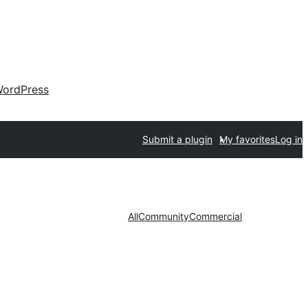
ordPress
Submit a plugin
My favorites
Log in
All
Community
Commercial