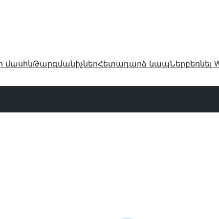
ր մասին
Թարգմանիչներ
Հետադարձ կապ
Ներբեռնել W