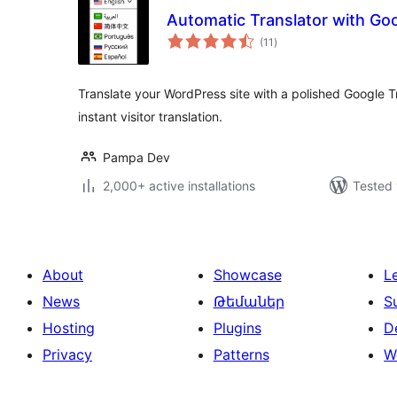
Automatic Translator with Goo
total
(11
)
ratings
Translate your WordPress site with a polished Google T
instant visitor translation.
Pampa Dev
2,000+ active installations
Tested 
About
Showcase
L
News
Թեմաներ
S
Hosting
Plugins
D
Privacy
Patterns
W