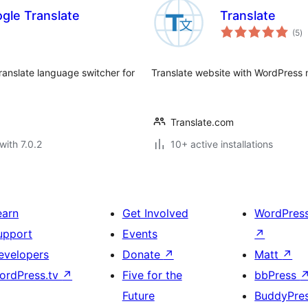
gle Translate
Translate
to
(5
)
ra
ranslate language switcher for
Translate website with WordPress m
Translate.com
with 7.0.2
10+ active installations
earn
Get Involved
WordPres
upport
Events
↗
evelopers
Donate
↗
Matt
↗
ordPress.tv
↗
Five for the
bbPress
Future
BuddyPre