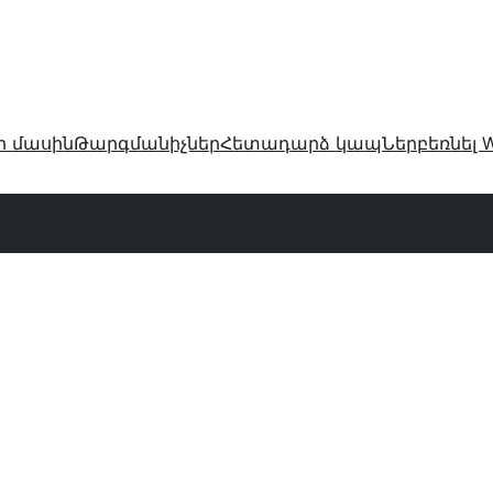
ր մասին
Թարգմանիչներ
Հետադարձ կապ
Ներբեռնել W