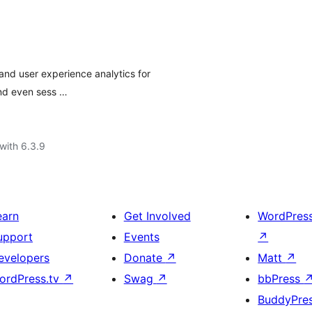
nd user experience analytics for
and even sess …
with 6.3.9
earn
Get Involved
WordPres
upport
Events
↗
evelopers
Donate
↗
Matt
↗
ordPress.tv
↗
Swag
↗
bbPress
BuddyPre