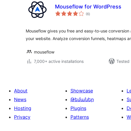
Mouseflow for WordPress
total
(6
)
ratings
Mouseflow gives you free and easy-to-use conversion a
your website. Analyze conversion funnels, heatmaps 
mouseflow
7,000+ active installations
Tested 
About
Showcase
L
News
Թեմաներ
S
Hosting
Plugins
D
Privacy
Patterns
W