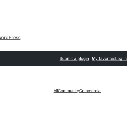
ordPress
Submit a plugin
My favorites
Log in
All
Community
Commercial