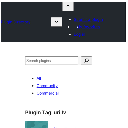
Submit a plugin
Plugin Directory
My favorites
Log in
Որոնել
All
Community
Commercial
Plugin Tag:
uri.lv