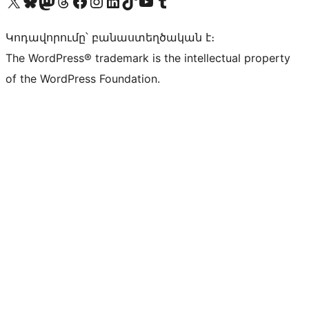
Visit our X (formerly Twitter) account
Visit our Bluesky account
Visit our Mastodon account
Visit our Threads account
Visit our Facebook page
Visit our Instagram account
Visit our LinkedIn account
Visit our TikTok account
Visit our YouTube channel
Visit our Tumblr account
Կոդավորումը՝ բանաստեղծական է։
The WordPress® trademark is the intellectual property
of the WordPress Foundation.