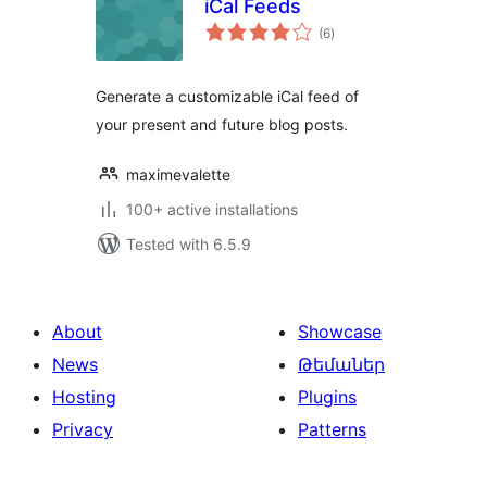
iCal Feeds
total
(6
)
ratings
Generate a customizable iCal feed of
your present and future blog posts.
maximevalette
100+ active installations
Tested with 6.5.9
About
Showcase
News
Թեմաներ
Hosting
Plugins
Privacy
Patterns