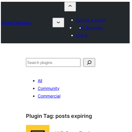
Submit a plugin
Plugin Directory
My favorites
Log in
Որոնել
All
Community
Commercial
Plugin Tag:
posts expiring