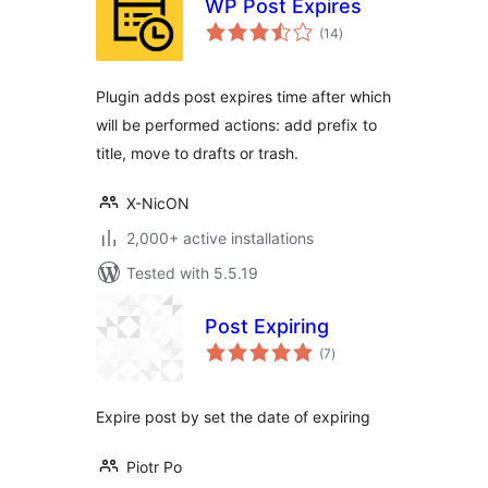
WP Post Expires
total
(14
)
ratings
Plugin adds post expires time after which
will be performed actions: add prefix to
title, move to drafts or trash.
X-NicON
2,000+ active installations
Tested with 5.5.19
Post Expiring
total
(7
)
ratings
Expire post by set the date of expiring
Piotr Po