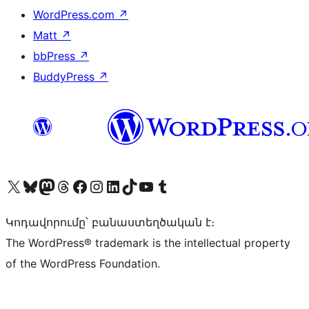
WordPress.com
↗
Matt
↗
bbPress
↗
BuddyPress
↗
Visit our X (formerly Twitter) account
Visit our Bluesky account
Visit our Mastodon account
Visit our Threads account
Visit our Facebook page
Visit our Instagram account
Visit our LinkedIn account
Visit our TikTok account
Visit our YouTube channel
Visit our Tumblr account
Կոդավորումը՝ բանաստեղծական է։
The WordPress® trademark is the intellectual property
of the WordPress Foundation.