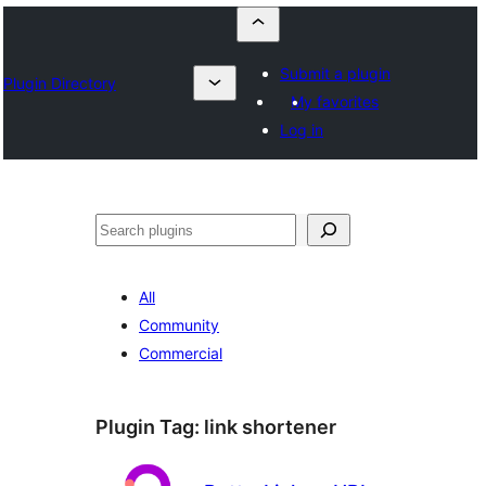
Submit a plugin
Plugin Directory
My favorites
Log in
Որոնել
All
Community
Commercial
Plugin Tag:
link shortener