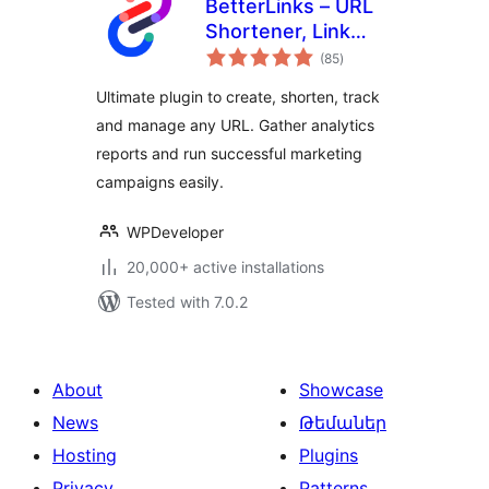
BetterLinks – URL
Shortener, Link
total
Tracking, Analytics
(85
)
ratings
& Affiliate Link
Ultimate plugin to create, shorten, track
Manager
and manage any URL. Gather analytics
reports and run successful marketing
campaigns easily.
WPDeveloper
20,000+ active installations
Tested with 7.0.2
About
Showcase
News
Թեմաներ
Hosting
Plugins
Privacy
Patterns