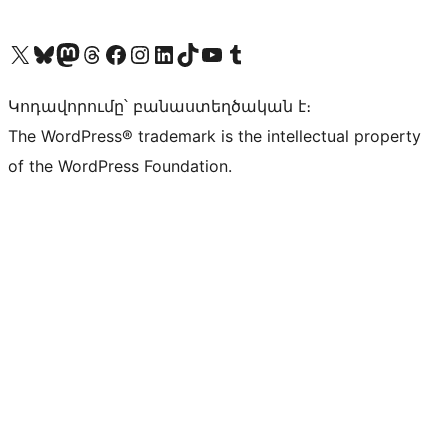
Visit our X (formerly Twitter) account
Visit our Bluesky account
Visit our Mastodon account
Visit our Threads account
Visit our Facebook page
Visit our Instagram account
Visit our LinkedIn account
Visit our TikTok account
Visit our YouTube channel
Visit our Tumblr account
Կոդավորումը՝ բանաստեղծական է։
The WordPress® trademark is the intellectual property
of the WordPress Foundation.