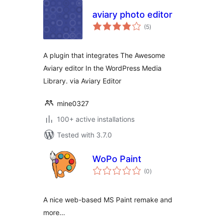
aviary photo editor
total
(5
)
ratings
A plugin that integrates The Awesome
Aviary editor In the WordPress Media
Library. via Aviary Editor
mine0327
100+ active installations
Tested with 3.7.0
WoPo Paint
total
(0
)
ratings
A nice web-based MS Paint remake and
more…