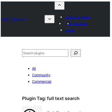
Submit a plugin
Plugin Directory
My favorites
Log in
Որոնել
All
Community
Commercial
Plugin Tag:
full text search