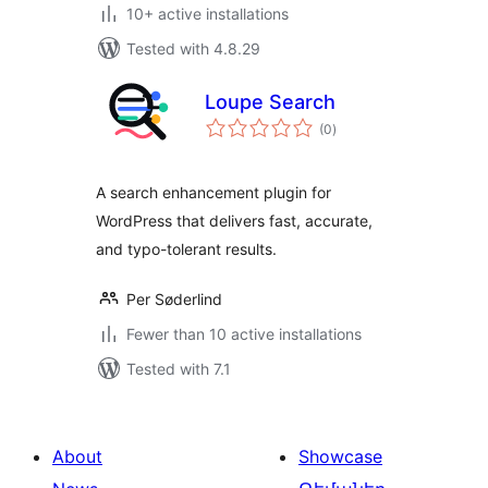
10+ active installations
Tested with 4.8.29
Loupe Search
total
(0
)
ratings
A search enhancement plugin for
WordPress that delivers fast, accurate,
and typo-tolerant results.
Per Søderlind
Fewer than 10 active installations
Tested with 7.1
About
Showcase