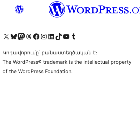
Visit our X (formerly Twitter) account
Visit our Bluesky account
Visit our Mastodon account
Visit our Threads account
Visit our Facebook page
Visit our Instagram account
Visit our LinkedIn account
Visit our TikTok account
Visit our YouTube channel
Visit our Tumblr account
Կոդավորումը՝ բանաստեղծական է։
The WordPress® trademark is the intellectual property
of the WordPress Foundation.