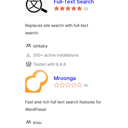
Full-Text Search
total
(2
)
ratings
Replaces site search with full-text
search.
ishitaka
200+ active installations
Tested with 6.9.6
Mroonga
total
(0
)
ratings
Fast and rich full text search features for
WordPress!
ktou