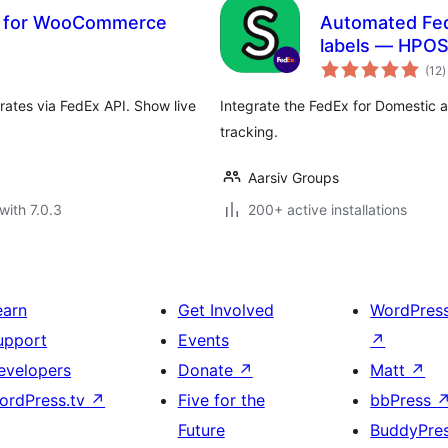
Ex for WooCommerce
Automated FedE
labels — HPOS
t
(12
)
r
ates via FedEx API. Show live
Integrate the FedEx for Domestic an
tracking.
Aarsiv Groups
with 7.0.3
200+ active installations
earn
Get Involved
WordPres
upport
Events
↗
evelopers
Donate
↗
Matt
↗
ordPress.tv
↗
Five for the
bbPress
Future
BuddyPre