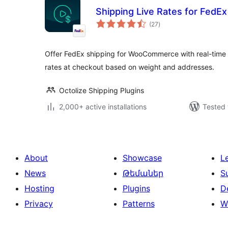
Shipping Live Rates for Fed
total
(27
)
ratings
Offer FedEx shipping for WooCommerce with real-time r
rates at checkout based on weight and addresses.
Octolize Shipping Plugins
2,000+ active installations
Tested 
About
Showcase
L
News
Թեմաներ
S
Hosting
Plugins
D
Privacy
Patterns
W