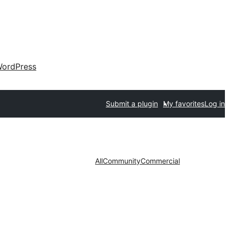
ordPress
Submit a plugin
My favorites
Log in
All
Community
Commercial