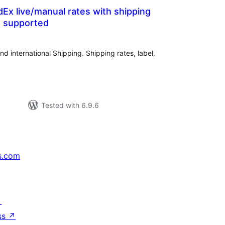
x live/manual rates with shipping
 supported
otal
atings
d international Shipping. Shipping rates, label,
Tested with 6.9.6
s.com
↗
ss
↗