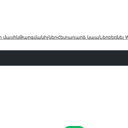
ր մասին
Թարգմանիչներ
Հետադարձ կապ
Ներբեռնել W